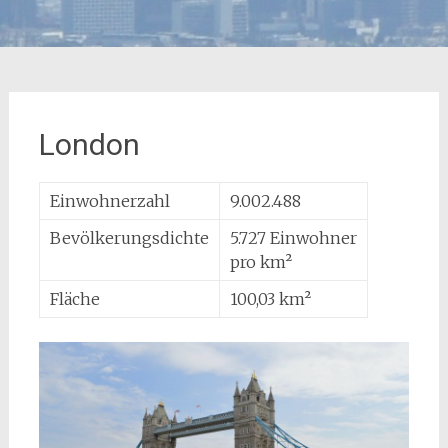
London
Einwohnerzahl
9.002.488
Bevölkerungsdichte
5.727 Einwohner
pro km²
Fläche
100,03 km²